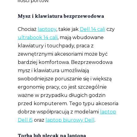
ilości portów.
Mysz i klawiatura bezprzewodowa
Chociaż
laptopy
, takie jak
Dell 14 cali
czy
ultrabook 14 cali
, mają wbudowane
klawiatury i touchpady, praca z
zewnętrznymi akcesoriami może być
bardziej komfortowa. Bezprzewodowa
mysz i klawiatura umożliwiają
swobodniejsze poruszanie się i większą
ergonomię pracy, co jest szczególnie
ważne w przypadku długich godzin
przed komputerem. Tego typu akcesoria
dobrze współpracują z modelami
laptop
Dell i5
oraz
laptop biurowy Dell
.
Torba lub plecak na laptopa