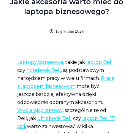
Jakie akcesoria warto mieć do
laptopa biznesowego?
15 grudnia 2024
Laptopy biznesowe
, takie jak
laptop Dell
czy
notebook Dell
, są podstawowym
narzędziem pracy w wielu firmach.
Praca
z laptopem biznesowym
może być
jeszcze bardziej efektywna dzięki
odpowiednio dobranym akcesoriom.
Wybierając laptopy
, szczególnie te od
Dell, jak
ultrabook Dell
czy
laptop Dell 17
cali
, warto zainwestować w kilka