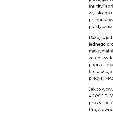
InfinityFab
wysokiego t
przepustowo
praktycznie
Bazując jed
jednego pr
maksymalni
zatem wydaj
poprzez mos
kto pracuje
precyzji FP3
Jak to wpły
40.000 PLN
prosty spos
Pro, zrównu