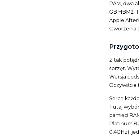
RAM, dwa ak
GB HBM2. T
Apple After
stworzenia 
Przygoto
Z tak potę
sprzęt. Wyta
Wersja pods
Oczywiście t
Serce każde
Tutaj wybór
pamięci RAM
Platinum 82
0,4GHz), je