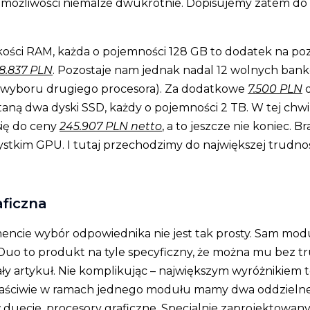
 możliwości niemalże dwukrotnie. Dopisujemy zatem do
ości RAM, każda o pojemności 128 GB to dodatek na poz
8.837 PLN
. Pozostaje nam jednak nadal 12 wolnych ban
wyboru drugiego procesora). Za dodatkowe
7.500 PLN
d
aną dwa dyski SSD, każdy o pojemności 2 TB. W tej chwil
się do ceny
245.907 PLN netto
, a to jeszcze nie koniec. 
stkim GPU. I tutaj przechodzimy do największej trudno
aficzna
ncie wybór odpowiednika nie jest tak prosty. Sam mo
 Duo to produkt na tyle specyficzny, że można mu bez t
ły artykuł. Nie komplikując – największym wyróżnikiem te
właściwie w ramach jednego modułu mamy dwa oddzielne
 duecie, procesory graficzne. Specjalnie zaprojektowany 