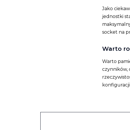
Jako cieka
jednostki st
maksymalny 
socket na pr
Warto r
Warto pamięt
czynników, 
rzeczywisto
konfiguracji