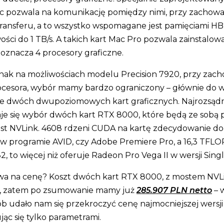
ric pozwala na komunikację pomiędzy nimi, przy zachow
ransferu, a to wszystko wspomagane jest pamięciami H
ści do 1 TB/s. A takich kart Mac Pro pozwala zainstalowa
 oznacza 4 procesory graficzne.
nak na możliwościach modelu Precision 7920, przy zac
ocesora, wybór mamy bardzo ograniczony – głównie do 
e dwóch dwupoziomowych kart graficznych. Najrozsąd
e się wybór dwóch kart RTX 8000, które będą ze sobą 
t NVLink. 4608 rdzeni CUDA na kartę zdecydowanie doc
 w programie AVID, czy Adobe Premiere Pro, a 16,3 TFL
2, to więcej niż oferuje Radeon Pro Vega II w wersji Sing
wa na cenę? Koszt dwóch kart RTX 8000, z mostem NVLi
, zatem po zsumowanie mamy już
285.907 PLN netto
– 
ób udało nam się przekroczyć cenę najmocniejszej wersji 
jąc się tylko parametrami.