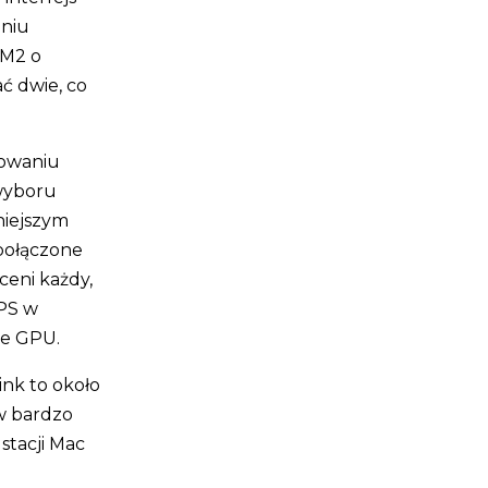
aniu
BM2 o
ć dwie, co
howaniu
wyboru
niejszym
połączone
eni każdy,
OPS w
le GPU.
nk to około
w bardzo
stacji Mac