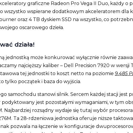
celeratory graficzne Radeon Pro Vega II Duo, każdy o p
o wszystko wspierane dodatkowym akceleratorem dla
burner oraz 4 TB dyskiem SSD na wszystko, co potrzeb
swojego oscarowego dzieła.
wać działa!
żną jednostką może konkurować wyłącznie równie zaaw
czamy najcięższy kaliber – Dell Precision 7920 w wersji 
tawowa tej jednostki to koszt netto na poziomie
9.485 
o tylko początek i baza do wyjścia.
go samochodu stanowi silnik. Sercem każdej stacji jest p
 podyktowany jest pozostałymi wymaganiami, w tym obs
. Najbardziej rozsądny wydaje się tutaj wybór procesora
76M. Ta 28-rdzeniowa jednostka oferuje niższe taktowa
dnak pozwala na łączenie w konfiguracje dwuprocesoro