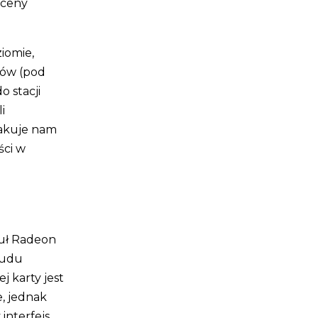
 ceny
iomie,
ków (pod
o stacji
i
Brakuje nam
ści w
duł Radeon
rudu
j karty jest
, jednak
interfejs