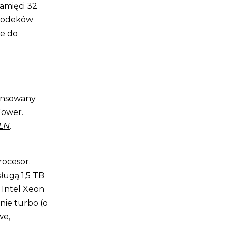
amięci 32
 kodeków
ne do
ansowany
Tower.
PLN
.
rocesor.
ługą 1,5 TB
 Intel Xeon
nie turbo (o
we,