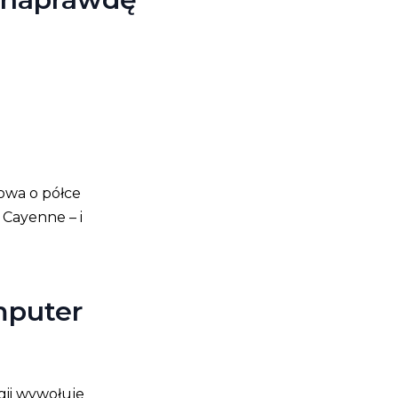
owa o półce
Cayenne – i
mputer
gii wywołuje