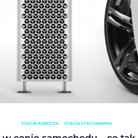
STACJA ROBOCZA
STACJA STACJONARNA
 w cenie samochodu – co tak