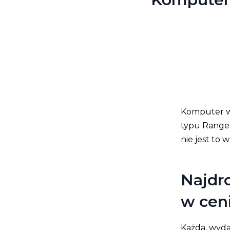
Komputer w 
typu Range 
nie jest to
Najdro
w cen
Każda, wyda