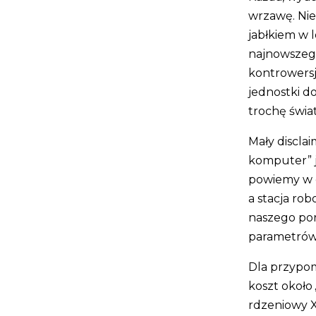
wrzawę. Nie
jabłkiem w 
najnowszego
kontrowersj
jednostki d
trochę świat
Mały discla
komputer” j
powiemy w d
a stacja rob
naszego por
parametrów
Dla przypom
koszt około
rdzeniowy X