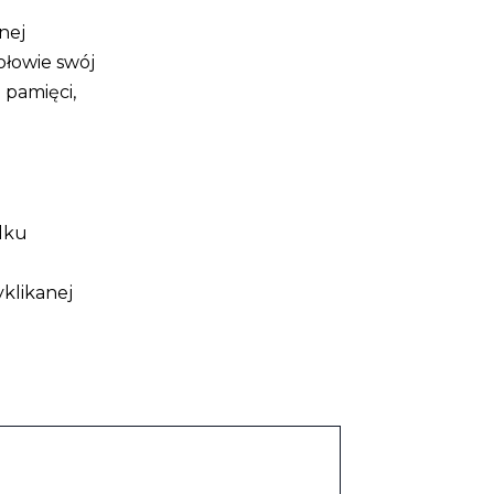
nej
ołowie swój
 pamięci,
ilku
yklikanej