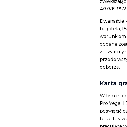
zwiększając
40.085 PLN
.
Dwanaście k
bagatela, 1
8
warunkiem 
dodane zost
zbliżyliśmy 
przede wszy
doborze.
Karta gr
W tym mome
Pro Vega II
poświęcić ca
to, że tak 
pracujące w