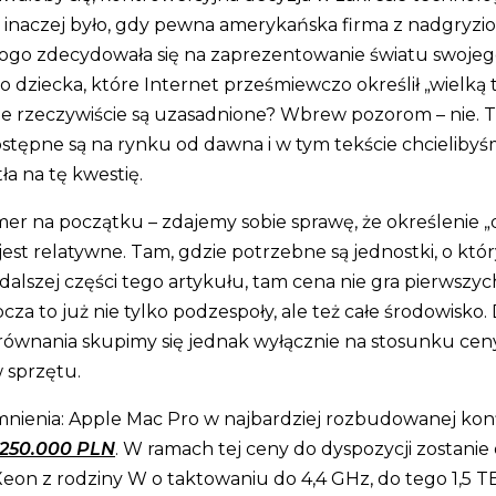
 inaczej było, gdy pewna amerykańska firma z nadgryz
logo zdecydowała się na zaprezentowanie światu swoje
 dziecka, które Internet prześmiewczo określił „wielką t
e rzeczywiście są uzasadnione? Wbrew pozorom – nie. 
ostępne są na rynku od dawna i w tym tekście chcielibyś
ła na tę kwestię.
imer na początku – zdajemy sobie sprawę, że określenie „
est relatywne. Tam, gdzie potrzebne są jednostki, o któ
alszej części tego artykułu, tam cena nie gra pierwszych
ocza to już nie tylko podzespoły, ale też całe środowisko.
ównania skupimy się jednak wyłącznie na stosunku cen
 sprzętu.
nienia: Apple Mac Pro w najbardziej rozbudowanej konf
250.000 PLN
. W ramach tej ceny do dyspozycji zostanie
eon z rodziny W o taktowaniu do 4,4 GHz, do tego 1,5 T