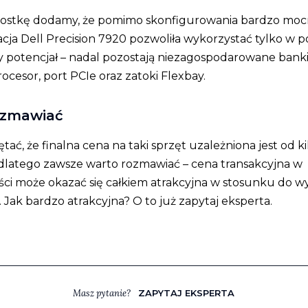
wostkę dodamy, że pomimo skonfigurowania bardzo moc
acja Dell Precision 7920 pozwoliła wykorzystać tylko w p
potencjał – nadal pozostają niezagospodarowane banki
ocesor, port PCIe oraz zatoki Flexbay.
ozmawiać
ać, że finalna cena na taki sprzęt uzależniona jest od k
dlatego zawsze warto rozmawiać – cena transakcyjna w
ści może okazać się całkiem atrakcyjna w stosunku do w
. Jak bardzo atrakcyjna? O to już zapytaj eksperta.
Masz pytanie?
ZAPYTAJ EKSPERTA