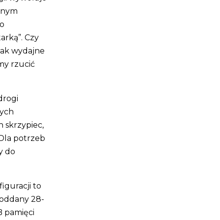
ionym
go
arką”. Czy
Tak wydajne
my rzucić
drogi
rych
 skrzypiec,
 Dla potrzeb
y do
iguracji to
 oddany 28-
B pamięci