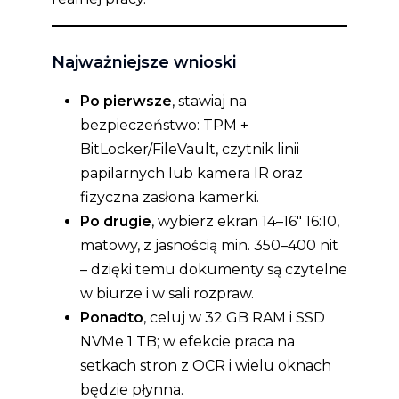
Najważniejsze wnioski
Po pierwsze
, stawiaj na
bezpieczeństwo: TPM +
BitLocker/FileVault, czytnik linii
papilarnych lub kamera IR oraz
fizyczna zasłona kamerki.
Po drugie
, wybierz ekran 14–16″ 16:10,
matowy, z jasnością min. 350–400 nit
– dzięki temu dokumenty są czytelne
w biurze i w sali rozpraw.
Ponadto
, celuj w 32 GB RAM i SSD
NVMe 1 TB; w efekcie praca na
setkach stron z OCR i wielu oknach
będzie płynna.