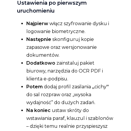
Ustawienia po pierwszym
uruchomieniu
Najpierw
włącz szyfrowanie dysku i
logowanie biometryczne.
Następnie
skonfiguruj kopie
zapasowe oraz wersjonowanie
dokumentów.
Dodatkowo
zainstaluj pakiet
biurowy, narzędzia do OCR PDF i
klienta e-podpisu.
Potem
dodaj profil zasilania
„
cichy
”
do sal rozpraw oraz „wysoka
wydajność” do dużych zadań.
Na koniec
ustaw skróty do
wstawiania paraf, klauzul i szablonów
– dzięki temu realnie przyspieszysz