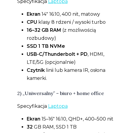
Specyfikacja
Laptopa
Ekran
14″ 16:10, 400 nit, matowy
CPU
klasy 8 rdzeni / wysoki turbo
16–32 GB RAM
(z możliwością
rozbudowy)
SSD 1 TB NVMe
USB-C/Thunderbolt + PD
, HDMI,
LTE/5G (opcjonalnie)
Czytnik
linii lub kamera IR, osłona
kamerki.
2) „Uniwersalny” – biuro + home office
Specyfikacja
Laptopa
Ekran
15–16″ 16:10, QHD+, 400–500 nit
32
GB RAM, SSD 1 TB