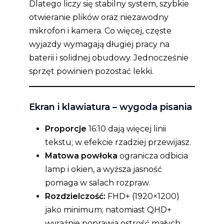
Dlatego liczy się stabilny system, szybkie
otwieranie plików oraz niezawodny
mikrofon i kamera. Co więcej, częste
wyjazdy wymagają długiej pracy na
baterii i solidnej obudowy. Jednocześnie
sprzęt powinien pozostać lekki.
Ekran i klawiatura – wygoda pisania
Proporcje
16:10 dają więcej linii
tekstu; w efekcie rzadziej przewijasz.
Matowa powłoka
ogranicza odbicia
lamp i okien, a wyższa jasność
pomaga w salach rozpraw.
Rozdzielczość:
FHD+ (1920×1200)
jako minimum; natomiast QHD+
wyraźnie poprawia ostrość małych