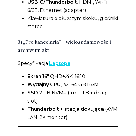
USB-C/Thunderbolt
, HDMI, Wi-Fi
6/6E, Ethernet (adapter)
Klawiatura o dłuższym skoku, głośniki
stereo
3) „Pro kancelaria” – wielozadaniowość i
archiwum akt
Specyfikacja
Laptopa
Ekran
16″ QHD+/4K, 16:10
Wydajny CPU
, 32–64 GB RAM
SSD
2 TB NVMe (lub 1 TB + drugi
slot)
Thunderbolt + stacja dokująca
(KVM,
LAN, 2× monitor)