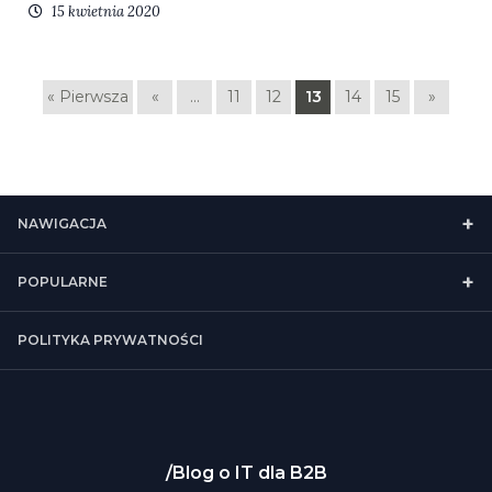
15 kwietnia 2020
« Pierwsza
«
...
11
12
13
14
15
»
NAWIGACJA
POPULARNE
POLITYKA PRYWATNOŚCI
Blog o IT dla B2B