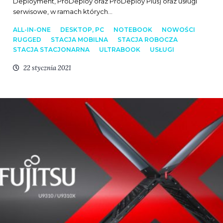
Deployment, ProDeploy oraz ProDeploy Plus) oraz usługi
serwisowe, w ramach których…
ALL-IN-ONE
DESKTOP, PC
NOTEBOOK
NOWOŚCI
RUGGED
STACJA MOBILNA
STACJA ROBOCZA
STACJA STACJONARNA
ULTRABOOK
USŁUGI
22 stycznia 2021