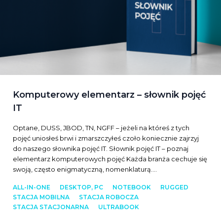
Komputerowy elementarz – słownik pojęć
IT
Optane, DUSS, JBOD, TN, NGFF – jeżeli na któreś z tych
pojęć uniosłeś brwi i zmarszczyłeś czoło koniecznie zajrzyj
do naszego słownika pojęć IT. Słownik pojęć IT – poznaj
elementarz komputerowych pojęć Każda branża cechuje się
swoją, często enigmatyczną, nomenklaturą.…
ALL-IN-ONE
DESKTOP, PC
NOTEBOOK
RUGGED
STACJA MOBILNA
STACJA ROBOCZA
STACJA STACJONARNA
ULTRABOOK