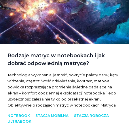
Rodzaje matryc w notebookach i jak
dobrać odpowiednią matrycę?
Technologia wykonania, jasność, pokrycie palety barw, kąty
widzenia, częstotliwość odświeżania, kontrast, matowa
powłoka rozpraszająca promienie świetlne padające na
ekran – komfort codziennej eksploatacji notebooka i jego
użyteczność zależą nie tylko od przekątnej ekranu.
Obiektywnie o rodzajach matryc w notebookach Matryca…
NOTEBOOK
STACJA MOBILNA
STACJA ROBOCZA
ULTRABOOK